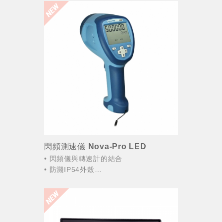
閃頻測速儀 Nova-Pro LED
• 閃頻儀與轉速計的結合
• 防濺IP54外殼
• 1/4“ x 20三腳架安裝孔
• 數字液晶背光顯示屏
• 充電式電源裝置，手持攜帶方便