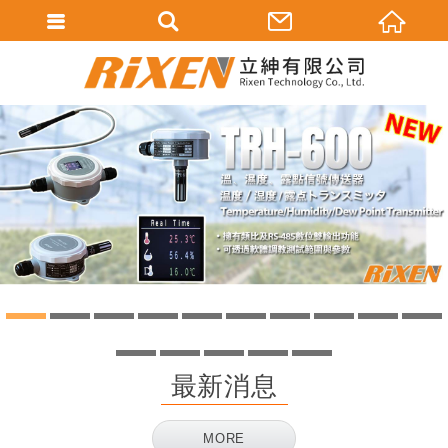
會員登入
會員登入(燈箱)
加入會員
忘記密碼
密碼修改
訂單查詢
個人資料修改
1
2
3
4
5
6
7
8
9
會員登出
11
12
13
14
15
最新消息
填寫匯款通知
MORE