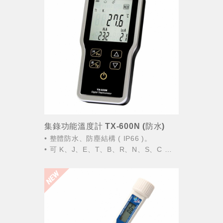
集錄功能溫度計 TX-600N (防水)
• 整體防水、防塵結構 ( IP66 )。
• 可 K、J、E、T、B、R、N、S、C 九
種熱電偶輸入。
• 記錄功能(16000筆)×2 CH，及編輯軟
體。
• 最大、最小...