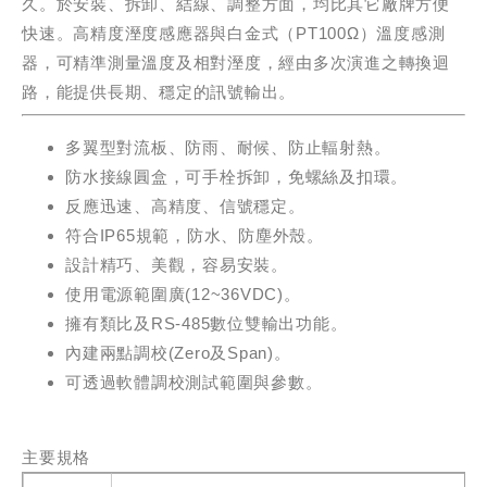
久。於安裝、拆卸、結線、調整方面，均比其它廠牌方便
快速。高精度溼度感應器與白金式（PT100Ω）溫度感測
器，可精準測量溫度及相對溼度，經由多次演進之轉換迴
路，能提供長期、穩定的訊號輸出。
多翼型對流板、防雨、耐候、防止輻射熱。
防水接線圓盒，可手栓拆卸，免螺絲及扣環。
反應迅速、高精度、信號穩定。
符合IP65規範，防水、防塵外殼。
設計精巧、美觀，容易安裝。
使用電源範圍廣(12~36VDC)。
擁有類比及RS-485數位雙輸出功能。
內建兩點調校(Zero及Span)。
可透過軟體調校測試範圍與參數。
主要規格