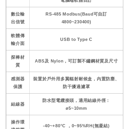
電腦端軟體自訂
數位輸
RS-485 Modbus(Baud可自訂
出信號
4800~230400)
軟體傳
USB to Type C
輸介面
探棒材
ABS及 Nylon，可訂製不鏽鋼材質及尺寸
質
感測器
裝置於戶外用多翼輻射耐候盒，內置防塵、
保護
防干擾過濾罩
防水型電纜接頭，適用結線外徑：
結線器
ø5~10mm
操作環
-40~+80°C ，0~95%RH(無凝結)