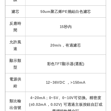
濾芯
50um聚乙烯PE燒結白色濾芯
反應時
15秒內
間
允許風
20m/s，有過濾芯
速
顯示類
彩色TFT顯示器(選配)
型
電源供
12~36VDC ，>150mA
給
4~20mA ; 0~5V、0~10V可切換。精密度
類比輸
(±0.02mA，0.02V) 可透過主板按鈕自訂或
出信號