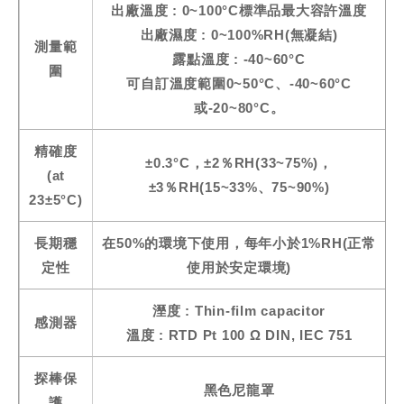
出廠溫度 : 0~100°C標準品最大容許溫度
出廠濕度 : 0~100%RH(無凝結)
測量範
露點溫度 : -40~60°C
圍
可自訂溫度範圍0~50°C、-40~60°C
或-20~80°C。
精確度
±0.3°C，±2％RH(33~75%)，
(at
±3％RH(15~33%、75~90%)
23±5°C)
長期穩
在50%的環境下使用，每年小於1%RH(正常
定性
使用於安定環境)
溼度 : Thin-film capacitor
感測器
溫度 : RTD Pt 100 Ω DIN, IEC 751
探棒保
黑色尼龍罩
護