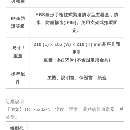
境範圍
ABS圓形手栓旋式緊迫防水型主器盒，防
IP65防
水、防塵構造(IP65)。免用支架或扣環固
護等級
定。
210 (L) × 185 (W) × 210 (H) mm基座具固
尺寸 /
定孔
重量
重量：約1550g(不含固定用金具)
標準配
主機、說明書、保證書、紙盒
件
訂購說明
【例如】TRH-6203-N：溫度、溼度、露點信號傳送器，戶
外型。
機型代