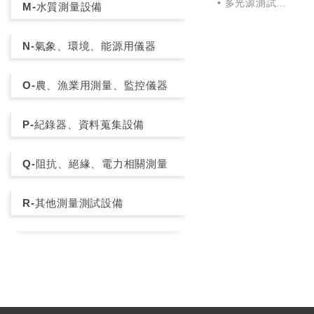
• 多光源測試
M-水質測量設備
• 快速測量
• 良好的操作體驗
N-氣象、環境、能源用儀器
• 測量波長範圍廣
• 超薄設計，樣品適
• 自動校準
O-農、漁業用測量、監控儀器
• 持久耐用
P-紀錄器、資料蒐集設備
Q-阻抗、絕緣、電力相關測量
R-其他測量測試設備