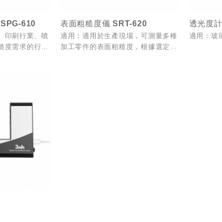
PG-610
表面粗糙度儀 SRT-620
透光度計 E
、印刷行業、噴
適用：適用於生產現場，可測量多種
適用：玻
糙度需求的行業
加工零件的表面粗糙度，根據選定的
測量條件計算出相應的參數，在顯示
器上清晰地顯示出全部測量數值。