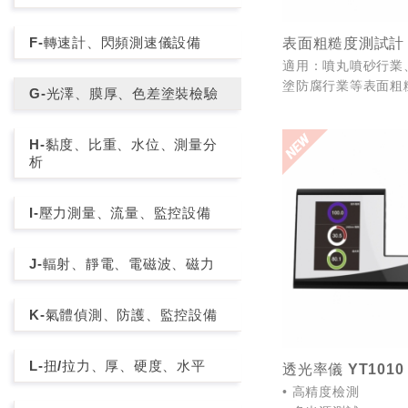
F-轉速計、閃頻測速儀設備
表面粗糙度測試計 S
適用：噴丸噴砂行業
塗防腐行業等表面粗
G-光澤、膜厚、色差塗裝檢驗
使用。
H-黏度、比重、水位、測量分
析
I-壓力測量、流量、監控設備
J-輻射、靜電、電磁波、磁力
K-氣體偵測、防護、監控設備
L-扭/拉力、厚、硬度、水平
透光率儀 YT1010
• 高精度檢測