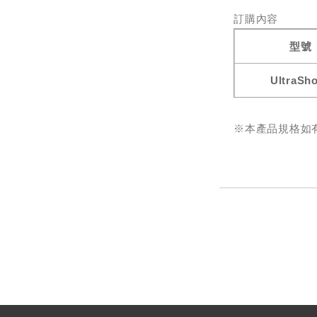
訂購內容
型號
UltraSh
※本產品規格如