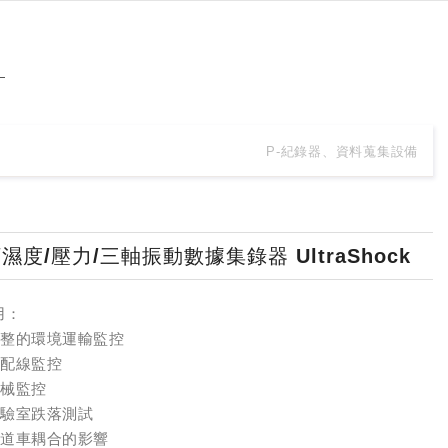
P-紀錄器、資料蒐集設備
/濕度/壓力/三軸振動數據集錄器 UltraShock
用：
 完整的環境運輸監控
裝配線監控
機械監控
 實驗室跌落測試
 軌道車耦合的影響