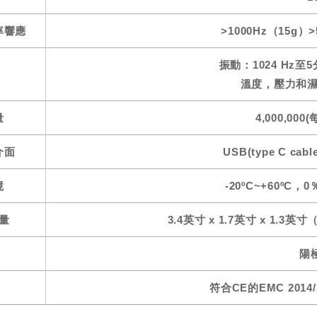
率響應
>1000Hz（15g）>
振動：1024 Hz
溫度，壓力和濕
量
4,000,000
介面
USB(type C cabl
境
-20ºC~+60ºC
量
3.4英寸 x 1.7英寸 x 1.3英
陽
符合CE的EMC 2014/30