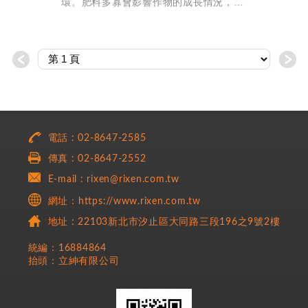
環。肥料多寡會影響作物的成長情況，如
何判定土壤中肥料的濃度是否適合作物生
長，即可使用CM-20來測量土壤中肥料之
濃度及水質，效果卓越。
＜
＞
電話 : 02-8647-2585
傳真 : 02-8647-2552
E-mail : rixen@rixen.com.tw
網址：https://www.rixen.com.tw
地址 : 22103新北市汐止區大同路三段196之9號2樓
統編：16884864
抬頭：立紳有限公司