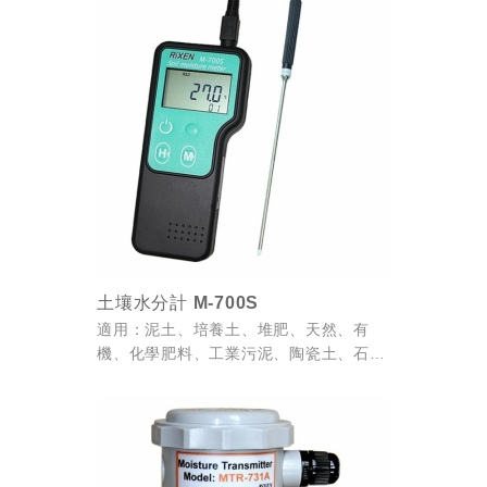
土壤水分計 M-700S
適用：泥土、培養土、堆肥、天然、有
機、化學肥料、工業污泥、陶瓷土、石
灰、沙土等相關物質之快速水分測定或比
較參考應用。