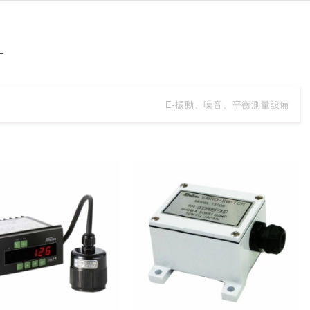
E-振動、噪音、平衡測量設備