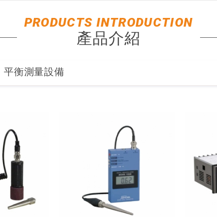
PRODUCTS INTRODUCTION
產品介紹
、平衡測量設備