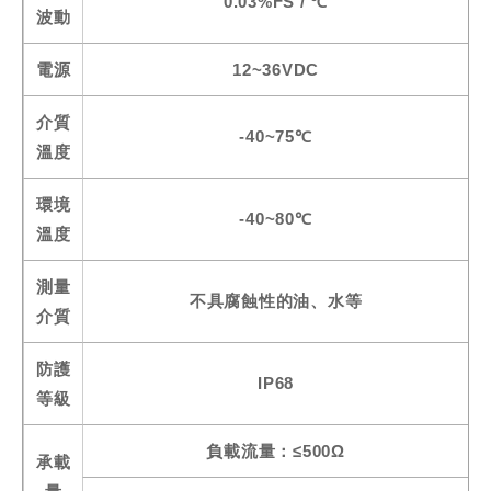
0.03%FS / ℃
波動
電源
12~36VDC
介質
-40~75℃
溫度
環境
-40~80℃
溫度
測量
不具腐蝕性的油、水等
介質
防護
IP68
等級
負載流量：≤500Ω
承載