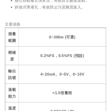
核心自動修正演算法，有效防止數值波動。
斜坡式導液孔，有效防止污泥雜質進入。
主要規格
測量
0~300m (可選)
範圍
精確
0.2%FS，0.5%FS (預設)
度
輸出
4~20mA、0~5V、0~10V
訊號
過載
<1.5倍量程
能力
溫度