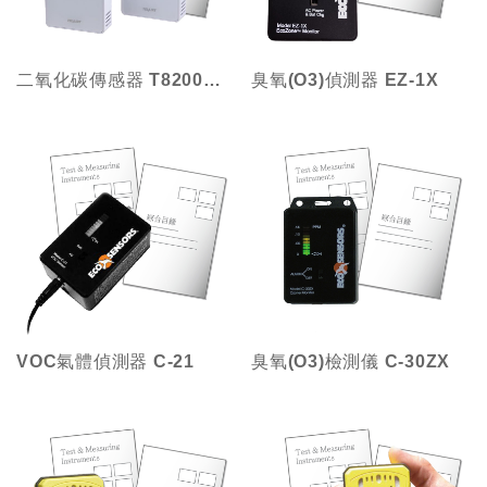
二氧化碳傳感器 T8200系列(溫/濕)
臭氧(O3)偵測器 EZ-1X
VOC氣體偵測器 C-21
臭氧(O3)檢測儀 C-30ZX